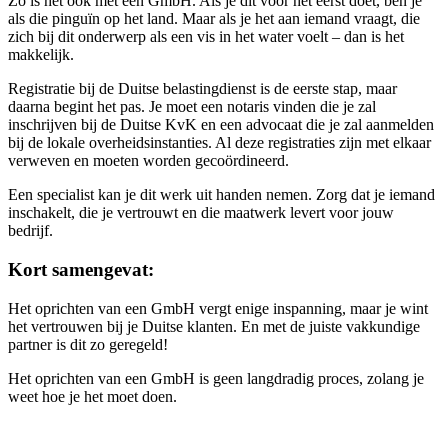
Zo is het ook met een GmbH. Als je dit voor het eerst doet, ben je
als die pinguïn op het land. Maar als je het aan iemand vraagt, die
zich bij dit onderwerp als een vis in het water voelt – dan is het
makkelijk.
Registratie bij de Duitse belastingdienst is de eerste stap, maar
daarna begint het pas. Je moet een notaris vinden die je zal
inschrijven bij de Duitse KvK en een advocaat die je zal aanmelden
bij de lokale overheidsinstanties. Al deze registraties zijn met elkaar
verweven en moeten worden gecoördineerd.
Een specialist kan je dit werk uit handen nemen. Zorg dat je iemand
inschakelt, die je vertrouwt en die maatwerk levert voor jouw
bedrijf.
Kort samengevat:
Het oprichten van een GmbH vergt enige inspanning, maar je wint
het vertrouwen bij je Duitse klanten. En met de juiste vakkundige
partner is dit zo geregeld!
Het oprichten van een GmbH is geen langdradig proces, zolang je
weet hoe je het moet doen.