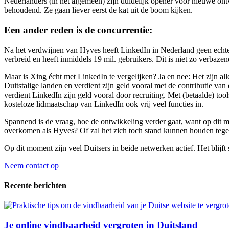
Nederlanders (in het algemeen) zijn duidelijk opener voor nieuwe ontw
behoudend. Ze gaan liever eerst de kat uit de boom kijken.
Een ander reden is de
concurrentie
:
Na het verdwijnen van Hyves heeft LinkedIn in Nederland geen echte c
verbreid en heeft inmiddels 19 mil. gebruikers. Dit is niet zo verbaze
Maar is Xing écht met LinkedIn te vergelijken? Ja en nee: Het zijn all
Duitstalige landen en verdient zijn geld vooral met de contributie van 
verdient LinkedIn zijn geld vooral door recruiting. Met (betaalde) t
kosteloze lidmaatschap van LinkedIn ook vrij veel functies in.
Spannend is de vraag, hoe de ontwikkeling verder gaat, want op dit m
overkomen als Hyves? Of zal het zich toch stand kunnen houden tege
Op dit moment zijn veel Duitsers in beide netwerken actief. Het blijf
Neem contact op
Recente berichten
Je online vindbaarheid vergroten in Duitsland