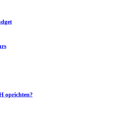
udget
urs
H oprichten?