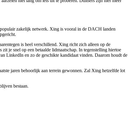
rzelen niet lang om iets uit te proberen. Duitsers zijn hier meer
n populair zakelijk netwerk. Xing is vooral in de DACH landen
pgericht.
arentegen is heel verschillend. Xing richt zich alleen op de
 zit je snel op een betaalde lidmaatschap. In tegenstelling hiertoe
e van LinkedIn en zo de geschikte kandidaat vinden. Daarom houdt de
tste jaren behoorlijk aan terrein gewonnen. Zal Xing hetzelfde lot
blijven bestaan.