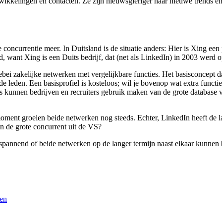
ikkelingen en contacten. Ze zijn nieuwsgieriger naar nieuwe trends en aa
oncurrentie meer. In Duitsland is de situatie anders: Hier is Xing ee
nd, want Xing is een Duits bedrijf, dat (net als LinkedIn) in 2003 werd o
ebei zakelijke netwerken met vergelijkbare functies. Het basisconcept da
de leden. Een basisprofiel is kosteloos; wil je bovenop wat extra functies
ools kunnen bedrijven en recruiters gebruik maken van de grote databas
oment groeien beide netwerken nog steeds. Echter, LinkedIn heeft de laa
n de grote concurrent uit de VS?
t spannend of beide netwerken op de langer termijn naast elkaar kunnen 