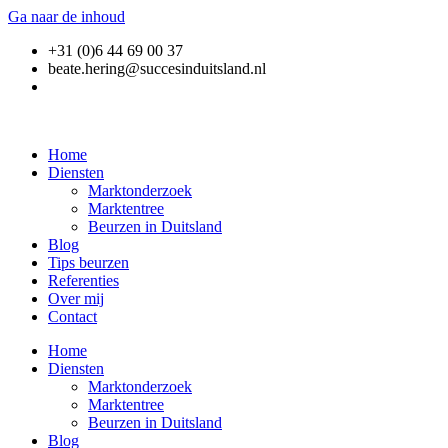
Ga naar de inhoud
+31 (0)6 44 69 00 37
beate.hering@succesinduitsland.nl
Home
Diensten
Marktonderzoek
Marktentree
Beurzen in Duitsland
Blog
Tips beurzen
Referenties
Over mij
Contact
Home
Diensten
Marktonderzoek
Marktentree
Beurzen in Duitsland
Blog