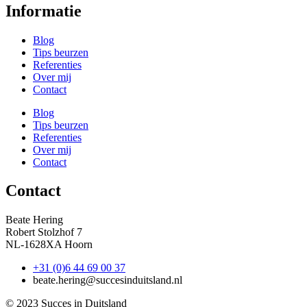
Informatie
Blog
Tips beurzen
Referenties
Over mij
Contact
Blog
Tips beurzen
Referenties
Over mij
Contact
Contact
Beate Hering
Robert Stolzhof 7
NL-1628XA Hoorn
+31 (0)6 44 69 00 37
beate.hering@succesinduitsland.nl
© 2023 Succes in Duitsland