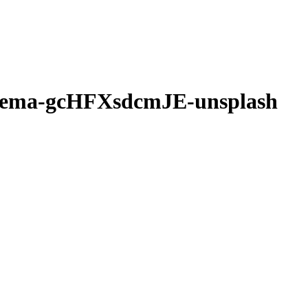
kkema-gcHFXsdcmJE-unsplash