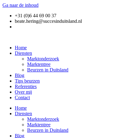
Ga naar de inhoud
+31 (0)6 44 69 00 37
beate.hering@succesinduitsland.nl
Home
Diensten
Marktonderzoek
Marktentree
Beurzen in Duitsland
Blog
Tips beurzen
Referenties
Over mij
Contact
Home
Diensten
Marktonderzoek
Marktentree
Beurzen in Duitsland
Blog